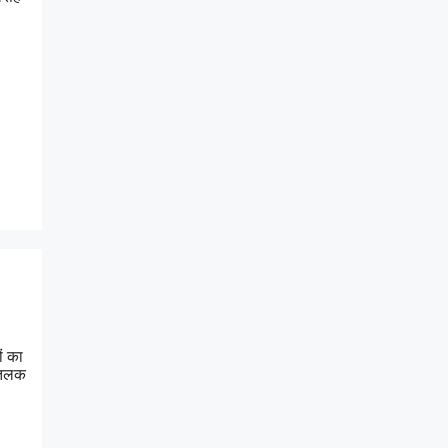
ों का
 तिलक