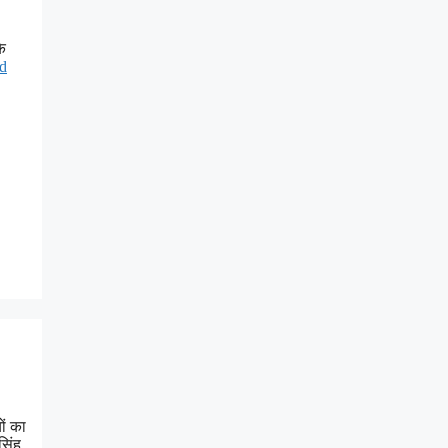
के
d
ों का
सिंह