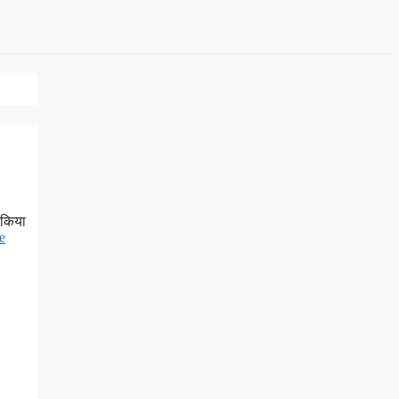
 किया
e