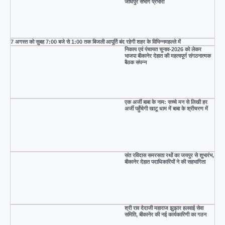
जोधपुर संभाग प्रभारी
7 अगस्त को सुबह 7:00 बजे से 1:00 तक बिजली आपूर्ति बंद रहेगी शहर के विभिन्नमहल्ले में
निकाय एवं पंचायत चुनाव-2026 को लेकर
भाजपा बीकानेर देहात की महत्वपूर्ण संगठनात्मक
बैठक संपन्न
एक अर्जी बाबा के नाम: सच्चे मन से लिखी हर
अर्जी पहुँचेगी खाटू धाम में बाबा के श्रीचरण में
संत रविदास समरसता रथों का जयपुर से शुभारंभ,
बीकानेर देहात पदाधिकारियों ने की सहभागिता
श्री राव देदाजी महाराज झुझार हलवाई सेवा
समिति, बीकानेर की नई कार्यकारिणी का गठन