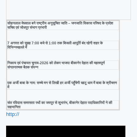
सोहनलाल मेघवाल बने राष्ट्रीय अनुसूचित जाति – जनजाति विकास परिषद के प्रदेश
सचिव एवं जोधपुर संभाग प्रभारी
7 अगस्त को सुबह 7:00 बजे से 1:00 तक बिजली आपूर्ति बंद रहेगी शहर के
विभिन्नमहल्ले में
निकाय एवं पंचायत चुनाव-2026 को लेकर भाजपा बीकानेर देहात की महत्वपूर्ण
संगठनात्मक बैठक संपन्न
एक अर्जी बाबा के नाम: सच्चे मन से लिखी हर अर्जी पहुँचेगी खाटू धाम में बाबा के श्रीचरण
में
संत रविदास समरसता रथों का जयपुर से शुभारंभ, बीकानेर देहात पदाधिकारियों ने की
सहभागिता
http://