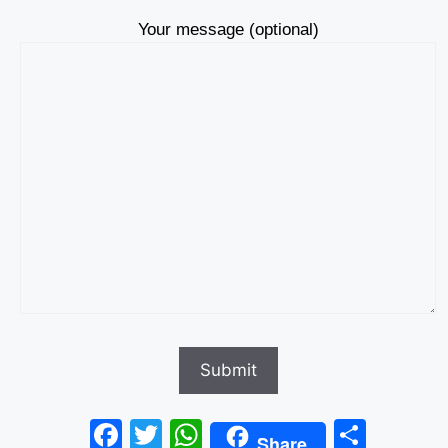
Your message (optional)
F
T
W
S
Share