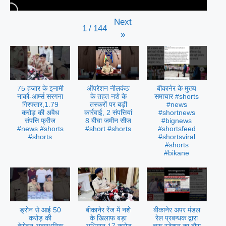
Next
1
/
144
»
75 हजार के इनामी
ऑपरेशन नीलकंठ’
बीकानेर के मुख्य
नार्को-आर्म्स सरगना
के तहत नशे के
समाचार #shorts
गिरफ्तार,1.79
तस्करों पर बड़ी
#news
करोड़ की अवैध
कार्रवाई, 2 संपत्तियां
#shortnews
संपत्ति फ्रीज
8 बीघा जमीन सीज
#bignews
#news #shorts
#short #shorts
#shortsfeed
#shorts
#shortsviral
#shorts
#bikane
ड्रोन से आई 50
बीकानेर रेंज में नशे
बीकानेर अपर मंडल
करोड़ की
के खिलाफ बड़ा
रेल प्रबन्धक द्वारा