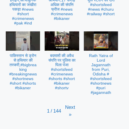
हेरोइन,अत्याधुनिक
अभियान,17 करोड़
चूरू स्टेशन का दौरा
हथियारों का जखीरा
अधिक की संपत्ति
#shortsfeed
पकड़ा #news
फ्रीज #news
#news #churu
#short
#crimenews
#railway #short
#crimenews
#bikaner
#pak #ind
पाकिस्तान से ड्रोन
बदमाशों की अवैध
Rath Yatra of
से हथियार की
संपत्ति पर पुलिस का
Lord
तस्करी,#bigbrea
पिला पंजा
Jagannath
king
#shortsfeed
from Puri,
#breakingnews
#crimenews
Odisha #
#shortnews
#shorts #short
#shortsfeed
#short #shorts
#bikaner
#shortnews
#bikaner
#shortv
#puri
#jagannath
Next
1
/
144
»