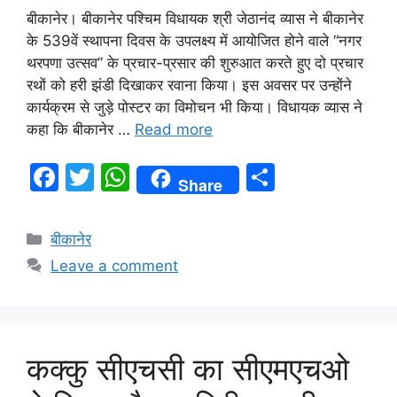
बीकानेर। बीकानेर पश्चिम विधायक श्री जेठानंद व्यास ने बीकानेर
के 539वें स्थापना दिवस के उपलक्ष्य में आयोजित होने वाले “नगर
थरपणा उत्सव” के प्रचार-प्रसार की शुरुआत करते हुए दो प्रचार
रथों को हरी झंडी दिखाकर रवाना किया। इस अवसर पर उन्होंने
कार्यक्रम से जुड़े पोस्टर का विमोचन भी किया। विधायक व्यास ने
कहा कि बीकानेर …
Read more
F
T
W
S
Share
a
w
h
h
c
itt
at
ar
बीकानेर
e
er
s
e
Leave a comment
b
A
o
p
o
p
कक्कु सीएचसी का सीएमएचओ
k