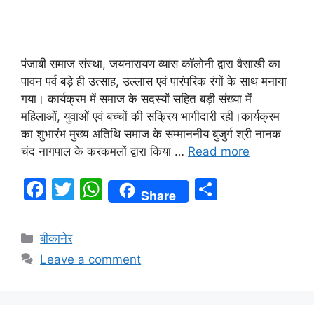
पंजाबी समाज संस्था, जयनारायण व्यास कॉलोनी द्वारा वैसाखी का
पावन पर्व बड़े ही उत्साह, उल्लास एवं पारंपरिक रंगों के साथ मनाया
गया। कार्यक्रम में समाज के सदस्यों सहित बड़ी संख्या में
महिलाओं, युवाओं एवं बच्चों की सक्रिय भागीदारी रही।कार्यक्रम
का शुभारंभ मुख्य अतिथि समाज के सम्माननीय बुजुर्ग श्री नानक
चंद नागपाल के करकमलों द्वारा किया …
Read more
F
T
W
S
Share
a
w
h
h
c
itt
at
ar
बीकानेर
e
er
s
e
Leave a comment
b
A
o
p