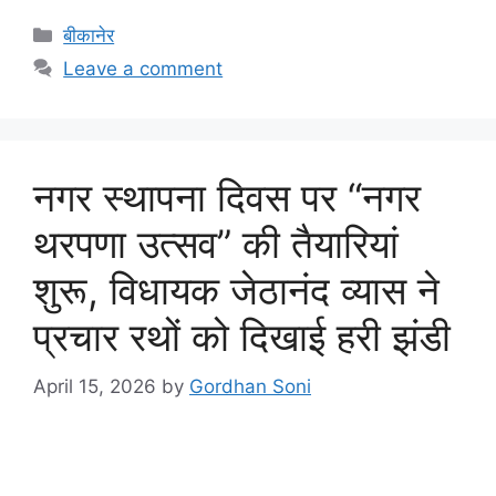
c
itt
at
ar
बीकानेर
e
er
s
e
Leave a comment
b
A
o
p
o
p
नगर स्थापना दिवस पर “नगर
k
थरपणा उत्सव” की तैयारियां
शुरू, विधायक जेठानंद व्यास ने
प्रचार रथों को दिखाई हरी झंडी
April 15, 2026
by
Gordhan Soni