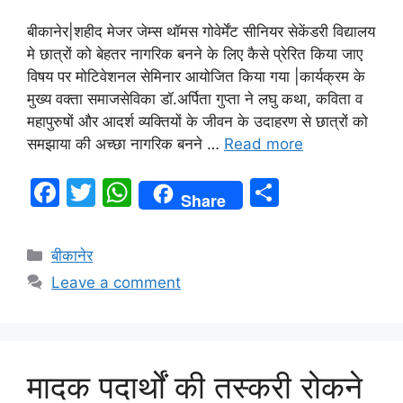
बीकानेर|शहीद मेजर जेम्स थॉमस गोवेर्मेंट सीनियर सेकेंडरी विद्यालय
मे छात्रों को बेहतर नागरिक बनने के लिए कैसे प्रेरित किया जाए
विषय पर मोटिवेशनल सेमिनार आयोजित किया गया |कार्यक्रम के
मुख्य वक्ता समाजसेविका डॉ.अर्पिता गुप्ता ने लघु कथा, कविता व
महापुरुषों और आदर्श व्यक्तियों के जीवन के उदाहरण से छात्रों को
समझाया की अच्छा नागरिक बनने …
Read more
F
T
W
S
Share
a
w
h
h
c
itt
at
ar
बीकानेर
e
er
s
e
Leave a comment
b
A
o
p
o
p
मादक पदार्थों की तस्करी रोकने
k