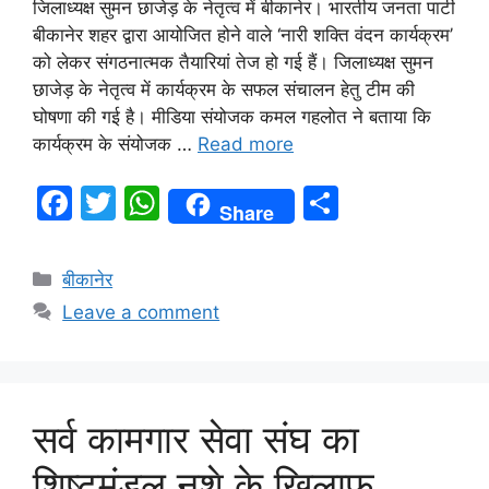
जिलाध्यक्ष सुमन छाजेड़ के नेतृत्व में बीकानेर। भारतीय जनता पार्टी
बीकानेर शहर द्वारा आयोजित होने वाले ‘नारी शक्ति वंदन कार्यक्रम’
को लेकर संगठनात्मक तैयारियां तेज हो गई हैं। जिलाध्यक्ष सुमन
छाजेड़ के नेतृत्व में कार्यक्रम के सफल संचालन हेतु टीम की
घोषणा की गई है। मीडिया संयोजक कमल गहलोत ने बताया कि
कार्यक्रम के संयोजक …
Read more
F
T
W
S
Share
a
w
h
h
c
itt
at
ar
बीकानेर
e
er
s
e
Leave a comment
b
A
o
p
o
p
सर्व कामगार सेवा संघ का
k
शिष्टमंडल नशे के खिलाफ