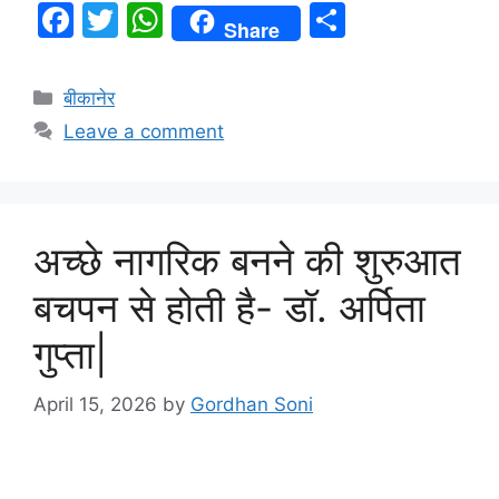
F
T
W
S
Share
a
w
h
h
c
itt
at
ar
बीकानेर
e
er
s
e
Leave a comment
b
A
o
p
o
p
अच्छे नागरिक बनने की शुरुआत
k
बचपन से होती है- डॉ. अर्पिता
गुप्ता|
April 15, 2026
by
Gordhan Soni