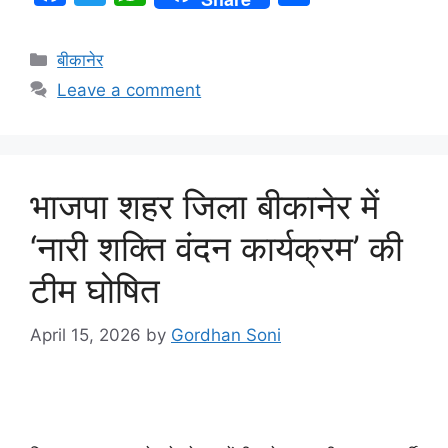
a
w
h
h
c
itt
at
ar
बीकानेर
e
er
s
e
Leave a comment
b
A
o
p
o
p
भाजपा शहर जिला बीकानेर में
k
‘नारी शक्ति वंदन कार्यक्रम’ की
टीम घोषित
April 15, 2026
by
Gordhan Soni