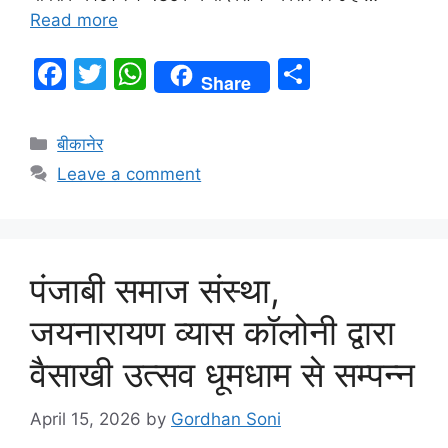
Read more
F
T
W
S
Share
a
w
h
h
c
itt
at
ar
बीकानेर
e
er
s
e
Leave a comment
b
A
o
p
o
p
पंजाबी समाज संस्था,
k
जयनारायण व्यास कॉलोनी द्वारा
वैसाखी उत्सव धूमधाम से सम्पन्न
April 15, 2026
by
Gordhan Soni