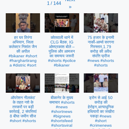
1
/
144
»
हर घर तिरंगा
कोतवाली थाने में
75 हजार के इनामी
अभियान, जिला
CLG बैठक, IG
नार्को-आर्म्स सरगना
कलेक्टर निशांत जैन
ओमप्रकाश बोले –
गिरफ्तार,1.79
की अपील
पुलिस और आमजन
करोड़ की अवैध
#bikaner #short
का समन्वय जरूरी
संपत्ति फ्रीज
#harghartirang
#shorts #police
#news #shorts
a #distric #sort
#bikaner
#shorts
ऑपरेशन नीलकंठ’
बीकानेर के मुख्य
ड्रोन से आई 50
के तहत नशे के
समाचार #shorts
करोड़ की
तस्करों पर बड़ी
#news
हेरोइन,अत्याधुनिक
कार्रवाई, 2 संपत्तियां
#shortnews
हथियारों का जखीरा
8 बीघा जमीन सीज
#bignews
पकड़ा #news
#short #shorts
#shortsfeed
#short
#shortsviral
#crimenews