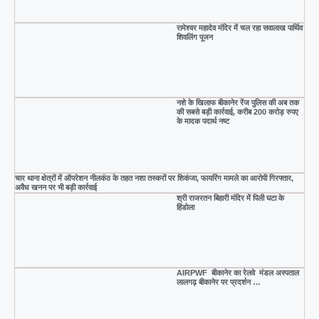
रामेश्वर महादेव मंदिर में चल रहा सवालाख पार्थिव
शिवलिंग पूजन
नशे के खिलाफ बीकानेर रेंज पुलिस की अब तक
की सबसे बड़ी कार्रवाई, करीब 200 करोड़ रुपए
के मादक पदार्थ नष्ट
चार थाना क्षेत्रों में ऑपरेशन नीलकंठ के तहत नशा तस्करों पर शिकंजा, फायरिंग मामले का आरोपी गिरफ्तार,
अवैध खनन पर भी बड़ी कार्रवाई
श्री राजरतन बिहारी मंदिर में पिली घटा के
हिंडोला
AIRPWF बीकानेर का रेलवे मंडल अस्पताल
लालगढ़ बीकानेर पर प्रदर्शन …