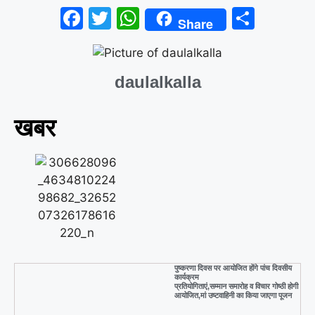
F
T
W
S
Share
a
wi
h
h
c
tt
at
ar
daulalkalla
e
er
s
e
b
A
खबर
o
p
o
p
k
पुष्करणा दिवस पर आयोजित होंगे पांच दिवसीय
कार्यक्रम
प्रतियोगिताएं,सम्मान समारोह व विचार गोष्ठी होगी
आयोजित,मां उष्टवाहिनी का किया जाएगा पूजन