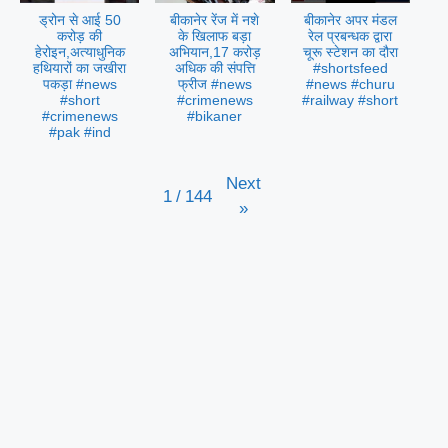
ड्रोन से आई 50
बीकानेर रेंज में नशे
बीकानेर अपर मंडल
करोड़ की
के खिलाफ बड़ा
रेल प्रबन्धक द्वारा
हेरोइन,अत्याधुनिक
अभियान,17 करोड़
चूरू स्टेशन का दौरा
हथियारों का जखीरा
अधिक की संपत्ति
#shortsfeed
पकड़ा #news
फ्रीज #news
#news #churu
#short
#crimenews
#railway #short
#crimenews
#bikaner
#pak #ind
Next
1
/
144
»