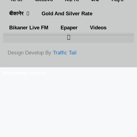
बीकानेर
Gold And Silver Rate
Bikaner Live FM
Epaper
Videos
Design Develop By
Traffic Tail
Marketing Hack4u