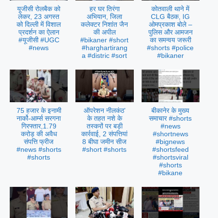
यूजीसी रोलबैक को
हर घर तिरंगा
कोतवाली थाने में
लेकर, 23 अगस्त
अभियान, जिला
CLG बैठक, IG
को दिल्ली में विशाल
कलेक्टर निशांत जैन
ओमप्रकाश बोले –
प्रदर्शन का ऐलान
की अपील
पुलिस और आमजन
#यूजीसी #UGC
#bikaner #short
का समन्वय जरूरी
#news
#harghartirang
#shorts #police
a #distric #sort
#bikaner
75 हजार के इनामी
ऑपरेशन नीलकंठ’
बीकानेर के मुख्य
नार्को-आर्म्स सरगना
के तहत नशे के
समाचार #shorts
गिरफ्तार,1.79
तस्करों पर बड़ी
#news
करोड़ की अवैध
कार्रवाई, 2 संपत्तियां
#shortnews
संपत्ति फ्रीज
8 बीघा जमीन सीज
#bignews
#news #shorts
#short #shorts
#shortsfeed
#shorts
#shortsviral
#shorts
#bikane