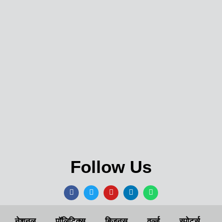
Follow Us
नेशनल
पॉलिटिक्स
बिज़नस
वर्ल्ड
स्पोर्ट्स