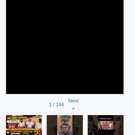
Next
1
/
144
»