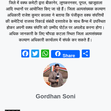
जिले में वक्फ कमेटी द्वारा बीकानेर, लूणकरनसर, पूगल, खाजूवाला
आदि स्थानों पर आयोजित किए जा रहे हैं। जिला अल्पसंख्यक कल्याण
अधिकारी राजेश कुमार कालवा ने बताया कि पंजीकृत वक्फ संपत्तियों
की कमेटियां राजस्व रिकार्ड संबंधी दस्तावेज के साथ कैंप्स में उपस्थित
होकर अपनी वक्फ संपत्ति को उम्मीद पोर्टल पर अपलोड करना होगा।
अधिक जानकारी के लिए चौपडा कटला स्थित जिला अल्पसंख्यक
कल्याण अधिकारी कार्यालय में संपर्क कर सकते हैं।
F
T
W
S
Share
a
wi
h
h
c
tt
at
ar
e
er
s
e
b
A
o
p
Gordhan Soni
o
p
k