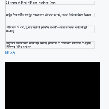
23 अगस्त को दिल्ली में विशाल प्रदर्शन का ऐलान
शार्दूल सिंह सर्किल पर गूंजे ‘भारत माता की जय’ के नारे, भाजपा ने किया तिरंगा वितरण
“तीन बाण के धारी, तू न संभाले तो हमें कौन संभाले”—बाबा श्याम की भक्ति में झूमे
श्रद्धालु
अग्रवाल समाज चेतना समिति एवं मारवाड़ हॉस्पिटल के तत्वावधान में विशाल निःशुल्क
चिकित्सा शिविर आयोजन
http://