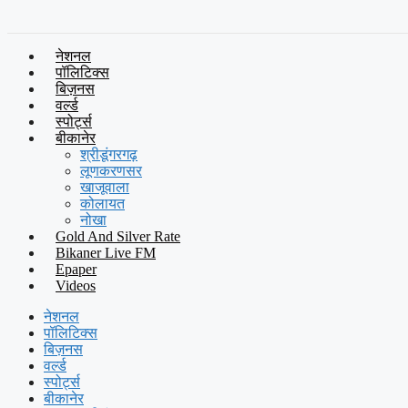
नेशनल
पॉलिटिक्स
बिज़नस
वर्ल्ड
स्पोर्ट्स
बीकानेर
श्रीडूंगरगढ़
लूणकरणसर
खाजूवाला
कोलायत
नोखा
Gold And Silver Rate
Bikaner Live FM
Epaper
Videos
नेशनल
पॉलिटिक्स
बिज़नस
वर्ल्ड
स्पोर्ट्स
बीकानेर