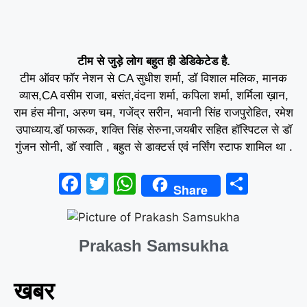
टीम से जुड़े लोग बहुत ही डेडिकेटेड है.
टीम ऑवर फॉर नेशन से CA सुधीश शर्मा, डॉ विशाल मलिक, मानक
व्यास,CA वसीम राजा, बसंत,वंदना शर्मा, कपिला शर्मा, शर्मिला ख़ान,
राम हंस मीना, अरुण चम, गजेंद्र सरीन, भवानी सिंह राजपुरोहित, रमेश
उपाध्याय.डॉ फारूक, शक्ति सिंह सेरुना,जयबीर सहित हॉस्पिटल से डॉ
गुंजन सोनी, डॉ स्वाति , बहुत से डाक्टर्स एवं नर्सिंग स्टाफ शामिल था .
F
T
W
S
Share
a
wi
h
h
c
tt
at
ar
Prakash Samsukha
e
er
s
e
b
A
खबर
o
p