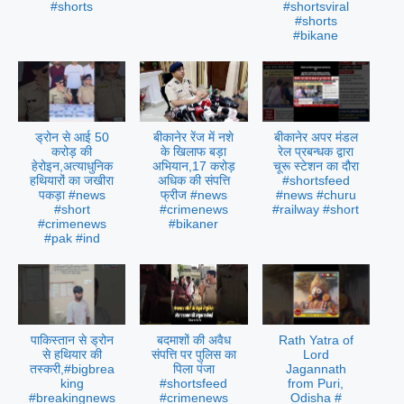
#shorts
#shortsviral
#shorts
#bikane
ड्रोन से आई 50
बीकानेर रेंज में नशे
बीकानेर अपर मंडल
करोड़ की
के खिलाफ बड़ा
रेल प्रबन्धक द्वारा
हेरोइन,अत्याधुनिक
अभियान,17 करोड़
चूरू स्टेशन का दौरा
हथियारों का जखीरा
अधिक की संपत्ति
#shortsfeed
पकड़ा #news
फ्रीज #news
#news #churu
#short
#crimenews
#railway #short
#crimenews
#bikaner
#pak #ind
पाकिस्तान से ड्रोन
बदमाशों की अवैध
Rath Yatra of
से हथियार की
संपत्ति पर पुलिस का
Lord
तस्करी,#bigbrea
पिला पंजा
Jagannath
king
#shortsfeed
from Puri,
#breakingnews
#crimenews
Odisha #