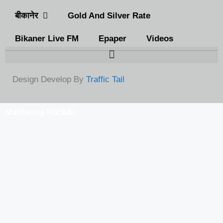
बीकानेर
Gold And Silver Rate
Bikaner Live FM
Epaper
Videos
Design Develop By
Traffic Tail
Marketing Hack4u