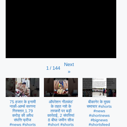
Next
1
/
144
»
75 हजार के इनामी
ऑपरेशन नीलकंठ’
बीकानेर के मुख्य
नार्को-आर्म्स सरगना
के तहत नशे के
समाचार #shorts
गिरफ्तार,1.79
तस्करों पर बड़ी
#news
करोड़ की अवैध
कार्रवाई, 2 संपत्तियां
#shortnews
संपत्ति फ्रीज
8 बीघा जमीन सीज
#bignews
#news #shorts
#short #shorts
#shortsfeed