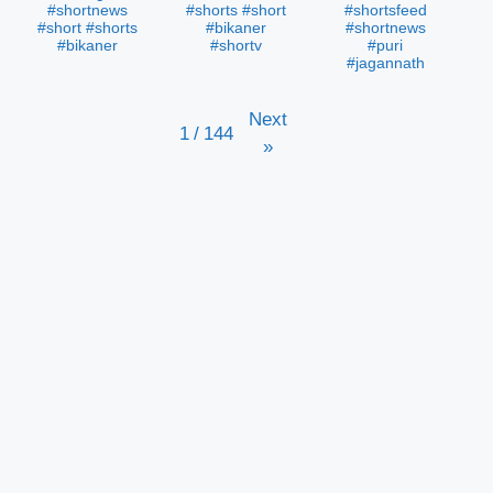
#shortnews
#shorts #short
#shortsfeed
#short #shorts
#bikaner
#shortnews
#bikaner
#shortv
#puri
#jagannath
Next
1
/
144
»