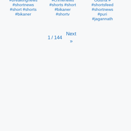
#breakingnews
#crimenews
Odisha #
#shortnews
#shorts #short
#shortsfeed
#short #shorts
#bikaner
#shortnews
#bikaner
#shortv
#puri
#jagannath
Next
1
/
144
»