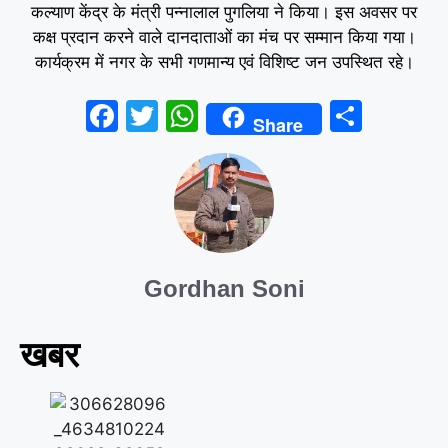
कल्याण केंद्र के मंत्री पन्नालाल पुगलिया ने किया। इस अवसर पर
कक्ष प्रदान करने वाले दानदाताओं का मंच पर सम्मान किया गया।
कार्यक्रम में नगर के सभी गणमान्य एवं विशिष्ट जन उपस्थित रहे।
F
T
W
S
Share
a
wi
h
h
c
tt
at
ar
e
er
s
e
b
A
o
p
Gordhan Soni
o
p
k
खबर