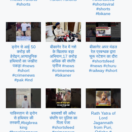
#shorts
#shortsviral
#shorts
#bikane
ड्रोन से आई 50
बीकानेर रेंज में नशे
बीकानेर अपर मंडल
करोड़ की
के खिलाफ बड़ा
रेल प्रबन्धक द्वारा
हेरोइन,अत्याधुनिक
अभियान,17 करोड़
चूरू स्टेशन का दौरा
हथियारों का जखीरा
अधिक की संपत्ति
#shortsfeed
पकड़ा #news
फ्रीज #news
#news #churu
#short
#crimenews
#railway #short
#crimenews
#bikaner
#pak #ind
पाकिस्तान से ड्रोन
बदमाशों की अवैध
Rath Yatra of
से हथियार की
संपत्ति पर पुलिस का
Lord
तस्करी,#bigbrea
पिला पंजा
Jagannath
king
#shortsfeed
from Puri,