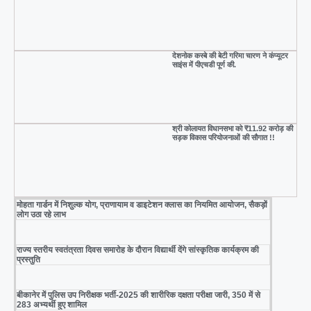
देशनोक कस्बे की बेटी गरिमा चारण ने कंप्यूटर
साइंस में पीएचडी पूर्ण की.
श्री कोलायत विधानसभा को ₹11.92 करोड़ की
सड़क विकास परियोजनाओं की सौगात !!
मोहता गार्डन में निशुल्क योग, प्राणायाम व डाइटेशन क्लास का नियमित आयोजन, सैकड़ों
लोग उठा रहे लाभ
राज्य स्तरीय स्वतंत्रता दिवस समारोह के दौरान विद्यार्थी देंगे सांस्कृतिक कार्यक्रम की
प्रस्तुति
बीकानेर में पुलिस उप निरीक्षक भर्ती-2025 की शारीरिक दक्षता परीक्षा जारी, 350 में से
283 अभ्यर्थी हुए शामिल