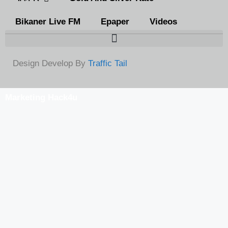
Bikaner Live FM
Epaper
Videos
Design Develop By
Traffic Tail
Marketing Hack4u