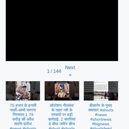
Next
1
/
144
»
75 हजार के इनामी
ऑपरेशन नीलकंठ’
बीकानेर के मुख्य
नार्को-आर्म्स सरगना
के तहत नशे के
समाचार #shorts
गिरफ्तार,1.79
तस्करों पर बड़ी
#news
करोड़ की अवैध
कार्रवाई, 2 संपत्तियां
#shortnews
संपत्ति फ्रीज
8 बीघा जमीन सीज
#bignews
#news #shorts
#short #shorts
#shortsfeed