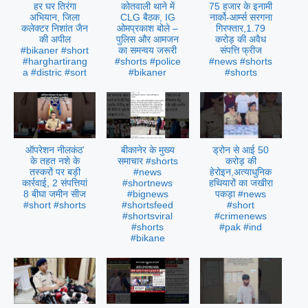
हर घर तिरंगा
कोतवाली थाने में
75 हजार के इनामी
अभियान, जिला
CLG बैठक, IG
नार्को-आर्म्स सरगना
कलेक्टर निशांत जैन
ओमप्रकाश बोले –
गिरफ्तार,1.79
की अपील
पुलिस और आमजन
करोड़ की अवैध
#bikaner #short
का समन्वय जरूरी
संपत्ति फ्रीज
#harghartirang
#shorts #police
#news #shorts
a #distric #sort
#bikaner
#shorts
ऑपरेशन नीलकंठ’
बीकानेर के मुख्य
ड्रोन से आई 50
के तहत नशे के
समाचार #shorts
करोड़ की
तस्करों पर बड़ी
#news
हेरोइन,अत्याधुनिक
कार्रवाई, 2 संपत्तियां
#shortnews
हथियारों का जखीरा
8 बीघा जमीन सीज
#bignews
पकड़ा #news
#short #shorts
#shortsfeed
#short
#shortsviral
#crimenews
#shorts
#pak #ind
#bikane