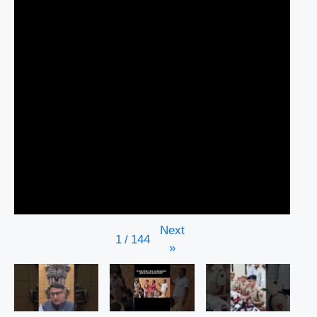
Next
1
/
144
»