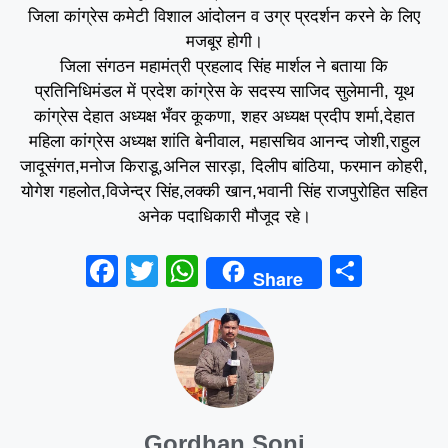
जिला कांग्रेस कमेटी विशाल आंदोलन व उग्र प्रदर्शन करने के लिए
मजबूर होगी।
जिला संगठन महामंत्री प्रहलाद सिंह मार्शल ने बताया कि
प्रतिनिधिमंडल में प्रदेश कांग्रेस के सदस्य साजिद सुलेमानी, यूथ
कांग्रेस देहात अध्यक्ष भँवर कूकणा, शहर अध्यक्ष प्रदीप शर्मा,देहात
महिला कांग्रेस अध्यक्ष शांति बेनीवाल, महासचिव आनन्द जोशी,राहुल
जादूसंगत,मनोज किराडू,अनिल सारड़ा, दिलीप बांठिया, फरमान कोहरी,
योगेश गहलोत,विजेन्द्र सिंह,लक्की खान,भवानी सिंह राजपुरोहित सहित
अनेक पदाधिकारी मौजूद रहे।
F
T
W
S
Share
a
wi
h
h
c
tt
at
ar
e
er
s
e
b
A
o
p
Gordhan Soni