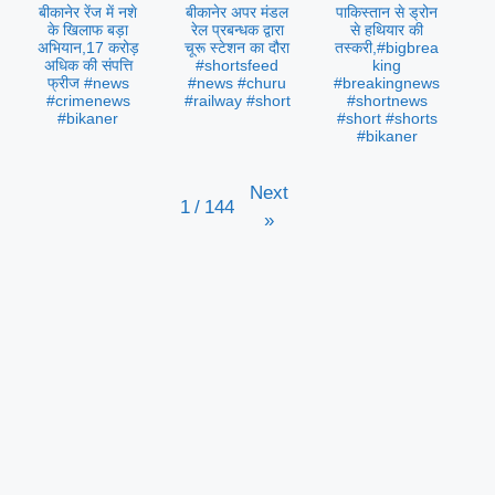
बीकानेर रेंज में नशे
बीकानेर अपर मंडल
पाकिस्तान से ड्रोन
के खिलाफ बड़ा
रेल प्रबन्धक द्वारा
से हथियार की
अभियान,17 करोड़
चूरू स्टेशन का दौरा
तस्करी,#bigbrea
अधिक की संपत्ति
#shortsfeed
king
फ्रीज #news
#news #churu
#breakingnews
#crimenews
#railway #short
#shortnews
#bikaner
#short #shorts
#bikaner
Next
1
/
144
»