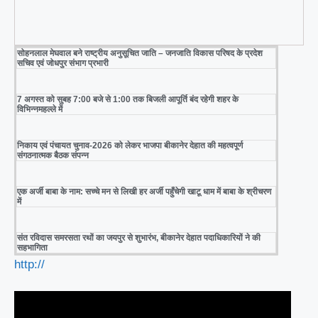
सोहनलाल मेघवाल बने राष्ट्रीय अनुसूचित जाति – जनजाति विकास परिषद के प्रदेश
सचिव एवं जोधपुर संभाग प्रभारी
7 अगस्त को सुबह 7:00 बजे से 1:00 तक बिजली आपूर्ति बंद रहेगी शहर के
विभिन्नमहल्ले में
निकाय एवं पंचायत चुनाव-2026 को लेकर भाजपा बीकानेर देहात की महत्वपूर्ण
संगठनात्मक बैठक संपन्न
एक अर्जी बाबा के नाम: सच्चे मन से लिखी हर अर्जी पहुँचेगी खाटू धाम में बाबा के श्रीचरण
में
संत रविदास समरसता रथों का जयपुर से शुभारंभ, बीकानेर देहात पदाधिकारियों ने की
सहभागिता
http://