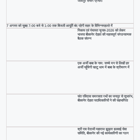
जोधपुर संभाग प्रभारी
7 अगस्त को सुबह 7:00 बजे से 1:00 तक बिजली आपूर्ति बंद रहेगी शहर के विभिन्नमहल्ले में
निकाय एवं पंचायत चुनाव-2026 को लेकर
भाजपा बीकानेर देहात की महत्वपूर्ण संगठनात्मक
बैठक संपन्न
एक अर्जी बाबा के नाम: सच्चे मन से लिखी हर
अर्जी पहुँचेगी खाटू धाम में बाबा के श्रीचरण में
संत रविदास समरसता रथों का जयपुर से शुभारंभ,
बीकानेर देहात पदाधिकारियों ने की सहभागिता
श्री राव देदाजी महाराज झुझार हलवाई सेवा
समिति, बीकानेर की नई कार्यकारिणी का गठन