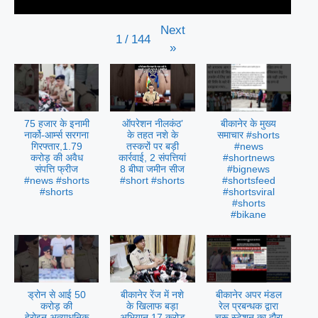
Next
1
/
144
»
75 हजार के इनामी
ऑपरेशन नीलकंठ’
बीकानेर के मुख्य
नार्को-आर्म्स सरगना
के तहत नशे के
समाचार #shorts
गिरफ्तार,1.79
तस्करों पर बड़ी
#news
करोड़ की अवैध
कार्रवाई, 2 संपत्तियां
#shortnews
संपत्ति फ्रीज
8 बीघा जमीन सीज
#bignews
#news #shorts
#short #shorts
#shortsfeed
#shorts
#shortsviral
#shorts
#bikane
ड्रोन से आई 50
बीकानेर रेंज में नशे
बीकानेर अपर मंडल
करोड़ की
के खिलाफ बड़ा
रेल प्रबन्धक द्वारा
हेरोइन,अत्याधुनिक
अभियान,17 करोड़
चूरू स्टेशन का दौरा