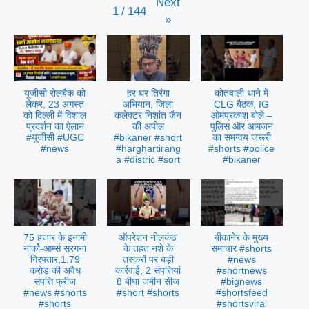
Next
1
/
144
»
यूजीसी रोलबैक को
हर घर तिरंगा
कोतवाली थाने में
लेकर, 23 अगस्त
अभियान, जिला
CLG बैठक, IG
को दिल्ली में विशाल
कलेक्टर निशांत जैन
ओमप्रकाश बोले –
प्रदर्शन का ऐलान
की अपील
पुलिस और आमजन
#यूजीसी #UGC
#bikaner #short
का समन्वय जरूरी
#news
#harghartirang
#shorts #police
a #distric #sort
#bikaner
75 हजार के इनामी
ऑपरेशन नीलकंठ’
बीकानेर के मुख्य
नार्को-आर्म्स सरगना
के तहत नशे के
समाचार #shorts
गिरफ्तार,1.79
तस्करों पर बड़ी
#news
करोड़ की अवैध
कार्रवाई, 2 संपत्तियां
#shortnews
संपत्ति फ्रीज
8 बीघा जमीन सीज
#bignews
#news #shorts
#short #shorts
#shortsfeed
#shorts
#shortsviral