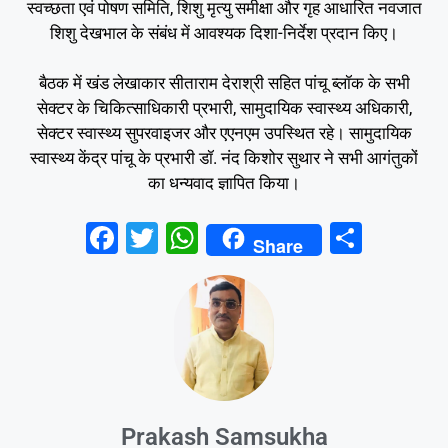
स्वच्छता एवं पोषण समिति, शिशु मृत्यु समीक्षा और गृह आधारित नवजात
शिशु देखभाल के संबंध में आवश्यक दिशा-निर्देश प्रदान किए।
बैठक में खंड लेखाकार सीताराम देराश्री सहित पांचू ब्लॉक के सभी
सेक्टर के चिकित्साधिकारी प्रभारी, सामुदायिक स्वास्थ्य अधिकारी,
सेक्टर स्वास्थ्य सुपरवाइजर और एएनएम उपस्थित रहे। सामुदायिक
स्वास्थ्य केंद्र पांचू के प्रभारी डॉ. नंद किशोर सुथार ने सभी आगंतुकों
का धन्यवाद ज्ञापित किया।
F
T
W
S
Share
a
wi
h
h
c
tt
at
ar
e
er
s
e
b
A
o
p
o
p
Prakash Samsukha