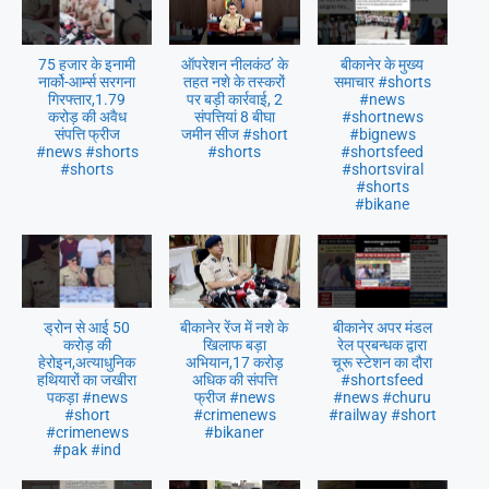
75 हजार के इनामी
ऑपरेशन नीलकंठ’ के
बीकानेर के मुख्य
नार्को-आर्म्स सरगना
तहत नशे के तस्करों
समाचार #shorts
गिरफ्तार,1.79
पर बड़ी कार्रवाई, 2
#news
करोड़ की अवैध
संपत्तियां 8 बीघा
#shortnews
संपत्ति फ्रीज
जमीन सीज #short
#bignews
#news #shorts
#shorts
#shortsfeed
#shorts
#shortsviral
#shorts
#bikane
ड्रोन से आई 50
बीकानेर रेंज में नशे के
बीकानेर अपर मंडल
करोड़ की
खिलाफ बड़ा
रेल प्रबन्धक द्वारा
हेरोइन,अत्याधुनिक
अभियान,17 करोड़
चूरू स्टेशन का दौरा
हथियारों का जखीरा
अधिक की संपत्ति
#shortsfeed
पकड़ा #news
फ्रीज #news
#news #churu
#short
#crimenews
#railway #short
#crimenews
#bikaner
#pak #ind