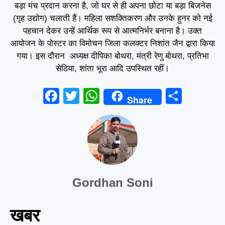
बड़ा मंच प्रदान करना है, जो घर से ही अपना छोटा या बड़ा बिजनेस
(गृह उद्योग) चलाती हैं। महिला सशक्तिकरण और उनके हुनर को नई
पहचान देकर उन्हें आर्थिक रूप से आत्मनिर्भर बनाना है। उक्त
आयोजन के पोस्टर का विमोचन जिला कलक्टर निशांत जैन द्वारा किया
गया। इस दौरान अध्यक्ष दीपिका बोथरा, मंत्री रेणु बोथरा, प्रतिभा
सेठिया, शांता भूरा आदि उपस्थित रहीं।
F
T
W
S
Share
a
wi
h
h
c
tt
at
ar
e
er
s
e
b
A
o
p
Gordhan Soni
o
p
k
खबर