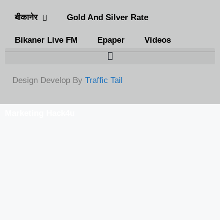
बीकानेर
Gold And Silver Rate
Bikaner Live FM
Epaper
Videos
Design Develop By
Traffic Tail
Marketing Hack4u