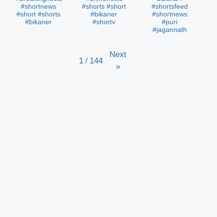
#shortnews
#shorts #short
#shortsfeed
#short #shorts
#bikaner
#shortnews
#bikaner
#shortv
#puri
#jagannath
Next
1
/
144
»