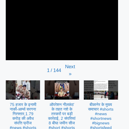
Next
1
/
144
»
75 हजार के इनामी
ऑपरेशन नीलकंठ’
बीकानेर के मुख्य
नार्को-आर्म्स सरगना
के तहत नशे के
समाचार #shorts
गिरफ्तार,1.79
तस्करों पर बड़ी
#news
करोड़ की अवैध
कार्रवाई, 2 संपत्तियां
#shortnews
संपत्ति फ्रीज
8 बीघा जमीन सीज
#bignews
#news #shorts
#short #shorts
#shortsfeed