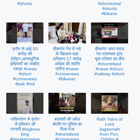
#shorts
#shortsviral
#shorts
#bikane
ड्रोन से आई 50
बीकानेर रेंज में नशे
बीकानेर अपर मंडल
करोड़ की
के खिलाफ बड़ा
रेल प्रबन्धक द्वारा
हेरोइन,अत्याधुनिक
अभियान,17 करोड़
चूरू स्टेशन का दौरा
हथियारों का जखीरा
अधिक की संपत्ति
#shortsfeed
पकड़ा #news
फ्रीज #news
#news #churu
#short
#crimenews
#railway #short
#crimenews
#bikaner
#pak #ind
पाकिस्तान से ड्रोन
बदमाशों की अवैध
Rath Yatra of
से हथियार की
संपत्ति पर पुलिस का
Lord
तस्करी,#bigbrea
पिला पंजा
Jagannath
king
#shortsfeed
from Puri,
#breakingnews
#crimenews
Odisha #