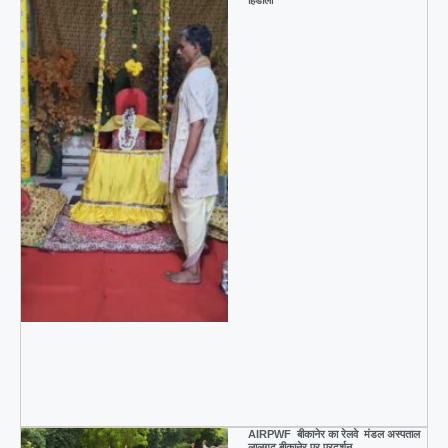
हिंडोला
AIRPWF बीकानेर का रेलवे मंडल अस्पताल
लालगढ़ बीकानेर पर प्रदर्शन …