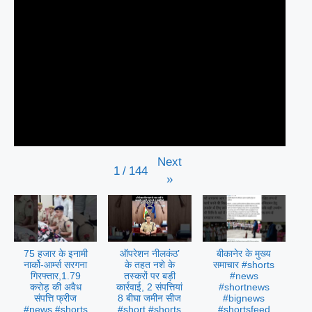
Next
1
/
144
»
75 हजार के इनामी
ऑपरेशन नीलकंठ’
बीकानेर के मुख्य
नार्को-आर्म्स सरगना
के तहत नशे के
समाचार #shorts
गिरफ्तार,1.79
तस्करों पर बड़ी
#news
करोड़ की अवैध
कार्रवाई, 2 संपत्तियां
#shortnews
संपत्ति फ्रीज
8 बीघा जमीन सीज
#bignews
#news #shorts
#short #shorts
#shortsfeed