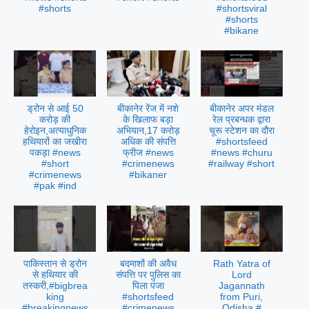
#shorts
#shortsviral
#shorts
#bikane
ड्रोन से आई 50
बीकानेर रेंज में नशे
बीकानेर अपर मंडल
करोड़ की
के खिलाफ बड़ा
रेल प्रबन्धक द्वारा
हेरोइन,अत्याधुनिक
अभियान,17 करोड़
चूरू स्टेशन का दौरा
हथियारों का जखीरा
अधिक की संपत्ति
#shortsfeed
पकड़ा #news
फ्रीज #news
#news #churu
#short
#crimenews
#railway #short
#crimenews
#bikaner
#pak #ind
पाकिस्तान से ड्रोन
बदमाशों की अवैध
Rath Yatra of
से हथियार की
संपत्ति पर पुलिस का
Lord
तस्करी,#bigbrea
पिला पंजा
Jagannath
king
#shortsfeed
from Puri,
#breakingnews
#crimenews
Odisha #