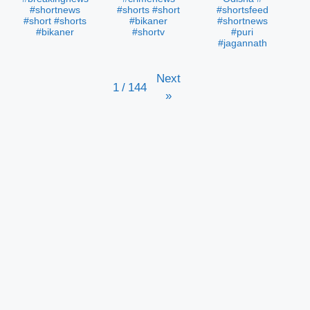
#shortnews
#shorts #short
#shortsfeed
#short #shorts
#bikaner
#shortnews
#bikaner
#shortv
#puri
#jagannath
Next
1
/
144
»