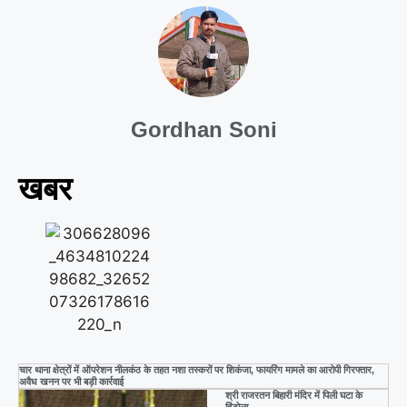
a
wi
h
h
c
tt
at
ar
e
er
s
e
b
A
o
p
Gordhan Soni
o
p
k
खबर
चार थाना क्षेत्रों में ऑपरेशन नीलकंठ के तहत नशा तस्करों पर शिकंजा, फायरिंग मामले का आरोपी गिरफ्तार,
अवैध खनन पर भी बड़ी कार्रवाई
श्री राजरतन बिहारी मंदिर में पिली घटा के