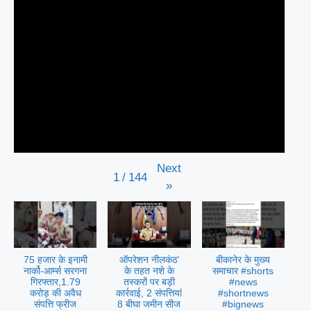
Next
1
/
144
»
75 हजार के इनामी
ऑपरेशन नीलकंठ’
बीकानेर के मुख्य
नार्को-आर्म्स सरगना
के तहत नशे के
समाचार #shorts
गिरफ्तार,1.79
तस्करों पर बड़ी
#news
करोड़ की अवैध
कार्रवाई, 2 संपत्तियां
#shortnews
संपत्ति फ्रीज
8 बीघा जमीन सीज
#bignews