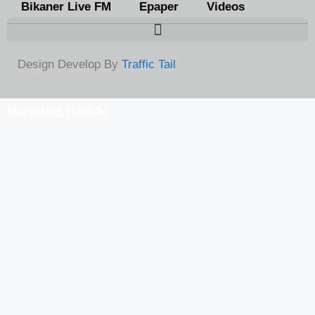
Bikaner Live FM
Epaper
Videos
Design Develop By
Traffic Tail
Marketing Hack4u