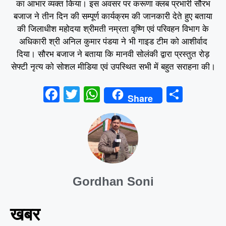
का आभार व्यक्त किया। इस अवसर पर करूणा क्लब प्रभारी सौरभ
बजाज ने तीन दिन की सम्पूर्ण कार्यक्रम की जानकारी देते हुए बताया
की जिलाधीश महोदया श्रीमती नम्रता वृष्णि एवं परिवहन विभाग के
अधिकारी श्री अनिल कुमार पंडया ने भी गाइड टीम को आशीर्वाद
दिया। सौरभ बजाज ने बताया कि मानवी सोलंकी द्वारा प्रस्तुत रोड़
सेफ्टी नृत्य को सोशल मीडिया एवं उपस्थित सभी में बहुत सराहना की।
F
T
W
S
Share
a
wi
h
h
c
tt
at
ar
e
er
s
e
b
A
o
p
Gordhan Soni
o
p
k
खबर