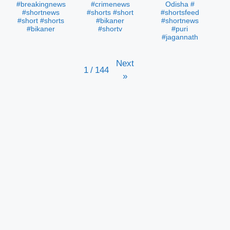
#breakingnews
#crimenews
Odisha #
#shortnews
#shorts #short
#shortsfeed
#short #shorts
#bikaner
#shortnews
#bikaner
#shortv
#puri
#jagannath
Next
1
/
144
»