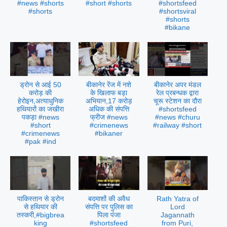
#news #shorts
#short #shorts
#shortsfeed
#shorts
#shortsviral
#shorts
#bikane
ड्रोन से आई 50
बीकानेर रेंज में नशे
बीकानेर अपर मंडल
करोड़ की
के खिलाफ बड़ा
रेल प्रबन्धक द्वारा
हेरोइन,अत्याधुनिक
अभियान,17 करोड़
चूरू स्टेशन का दौरा
हथियारों का जखीरा
अधिक की संपत्ति
#shortsfeed
पकड़ा #news
फ्रीज #news
#news #churu
#short
#crimenews
#railway #short
#crimenews
#bikaner
#pak #ind
पाकिस्तान से ड्रोन
बदमाशों की अवैध
Rath Yatra of
से हथियार की
संपत्ति पर पुलिस का
Lord
तस्करी,#bigbrea
पिला पंजा
Jagannath
king
#shortsfeed
from Puri,